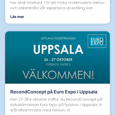
har ökat markant. För att möta marknadens behov
och säkerställa vår expansiva utveckling, kan
Läs mer
RecondConcept på Euro Expo i Uppsala
Den 27-28:e oktober träffar du RecondConcept på
industrimässan Euro Expo på fyrishov i Uppsala. Vi
står tillsammans med Kelvion. Vi